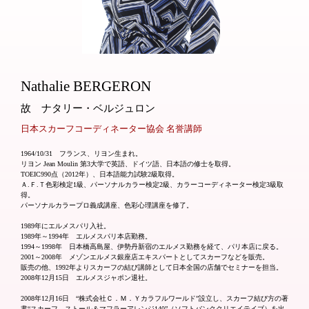
Nathalie BERGERON
故 ナタリー・ベルジュロン
日本スカーフコーディネーター協会 名誉講師
1964/10/31 フランス、リヨン生まれ。
リヨン Jean Moulin 第3大学で英語、ドイツ語、日本語の修士を取得。
TOEIC990点（2012年）、日本語能力試験2級取得。
Ａ.Ｆ.Ｔ色彩検定1級、パーソナルカラー検定2級、カラーコーディネーター検定3級取
得。
パーソナルカラープロ義成講座、色彩心理講座を修了。
1989年にエルメスパリ入社。
1989年～1994年 エルメスパリ本店勤務。
1994～1998年 日本橋高島屋、伊勢丹新宿のエルメス勤務を経て、パリ本店に戻る。
2001～2008年 メゾンエルメス銀座店エキスパートとしてスカーフなどを販売。
販売の他、1992年よりスカーフの結び講師として日本全国の店舗でセミナーを担当。
2008年12月15日 エルメスジャポン退社。
2008年12月16日 “株式会社Ｃ．Ｍ．Ｙカラフルワールド”設立し、スカーフ結び方の著
書“スカーフ、ストール＆マフラーアレンジ140”（ソフトバンククリエイテイブ）を出